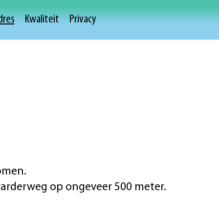
dres
Kwaliteit
Privacy
komen.
swarderweg op ongeveer 500 meter.