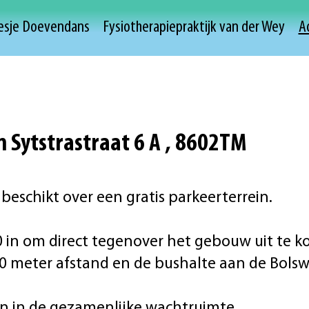
iesje Doevendans
Fysiotherapiepraktijk van der Wey
A
 Sytstrastraat 6 A , 8602TM
 beschikt over een gratis parkeerterrein.
 in om direct tegenover het gebouw uit te 
300 meter afstand en de bushalte aan de Bol
n in de gezamenlijke wachtruimte.